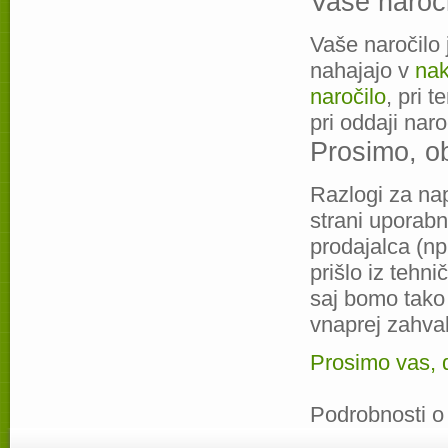
Vaše naroči
Vaše naročilo 
nahajajo v
nak
naročilo
, pri 
pri oddaji naro
Prosimo, ob
Razlogi za na
strani uporabni
prodajalca (np
prišlo iz tehn
saj bomo tako 
vnaprej zahva
Prosimo vas, d
Podrobnosti o